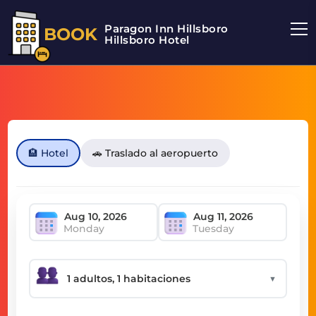
Paragon Inn Hillsboro
BOOK
Hillsboro Hotel
🏨 Hotel
🚗 Traslado al aeropuerto
Monday
Tuesday
▼